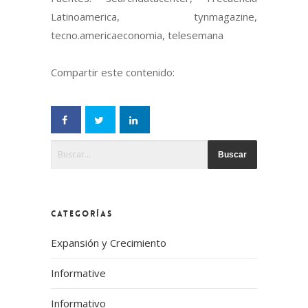
Latinoamerica, tynmagazine,
tecno.americaeconomia, telesemana
Compartir este contenido:
Esto es un campo de búsqueda con una función de text
No hay sugerencias porque el campo de búsqueda
CATEGORÍAS
Expansión y Crecimiento
Informative
Informativo