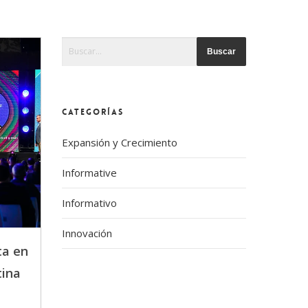
Esto es un campo de búsqueda con una función de te
No hay sugerencias porque el campo de búsque
CATEGORÍAS
Expansión y Crecimiento
Informative
Informativo
Innovación
ta en
tina