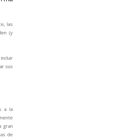
e, las
den (y
ncluir
ar sus
s a la
amente
a gran
tas de