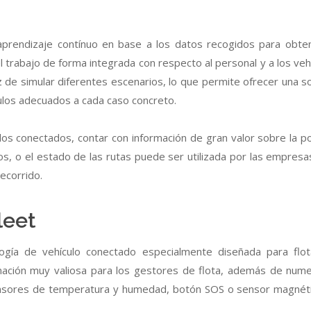
un aprendizaje contínuo en base a los datos recogidos para obte
l trabajo de forma integrada con respecto al personal y a los vehí
de simular diferentes escenarios, lo que permite ofrecer una so
ículos adecuados a cada caso concreto.
los conectados, contar con información de gran valor sobre la po
os, o el estado de las rutas puede ser utilizada por las empresa
ecorrido.
leet
gía de vehículo conectado especialmente diseñada para flo
rmación muy valiosa para los gestores de flota, además de num
sensores de temperatura y humedad, botón SOS o sensor magnét