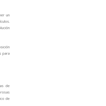
ner un
culos.
lución
sición
s para
tas de
erosas
ico de